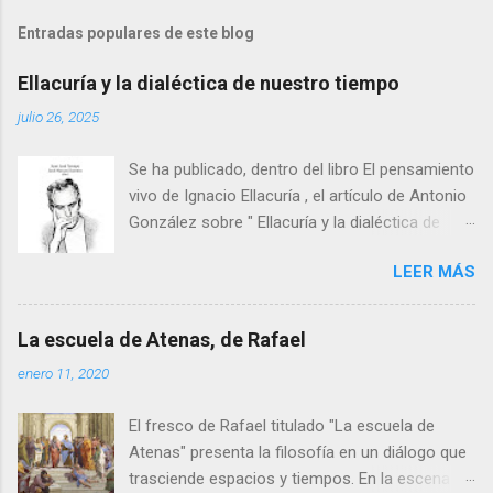
Entradas populares de este blog
Ellacuría y la dialéctica de nuestro tiempo
julio 26, 2025
Se ha publicado, dentro del libro El pensamiento
vivo de Ignacio Ellacuría , el artículo de Antonio
González sobre " Ellacuría y la dialéctica de
nuestro tiempo ". El libro está editado por J. J.
LEER MÁS
Tamayo y J. Manuel Romero, en la editorial
Tirant (Valencia, 2025). A diferencia de las
comunes hermenéuticas venerativas, el texto
La escuela de Atenas, de Rafael
pretende hacer un análisis histórico-crítico y
enero 11, 2020
filosófico de la cuestión de la dialéctica, a partir
de los textos de Ellacuría, buscando una
El fresco de Rafael titulado "La escuela de
aplicación nuestro tiempo, un tiempo en el que
Atenas" presenta la filosofía en un diálogo que
la mal llamada izquierda apenas pasa de ser
trasciende espacios y tiempos. En la escena no
una versión académica del antiguo